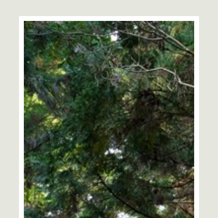
特集「一隅を照らす」
探訪「1200年の魅力交流」
日本文化を探る
プレスアーカイブ
ニュース & トピックス
サイトポリシー
お問い合わせ