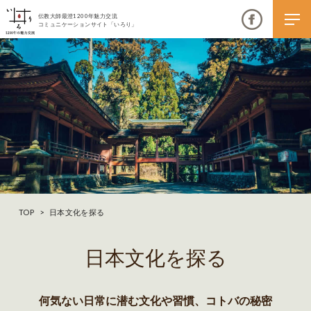
伝教大師最澄1200年魅力交流
コミュニケーションサイト「いろり」
伝教大師最澄1200年魅力交流
いろりとは
伝教大師最澄1200年魅力交流委員会とは
TOP
>
日本文化を探る
大学コラボプロジェクト
日本文化を探る
伝教大師最澄とは（デジタルパンフレット）
伝教大師最澄とは（PDFダウンロード）
何気ない日常に潜む文化や習慣、コトバの秘密
いろり端